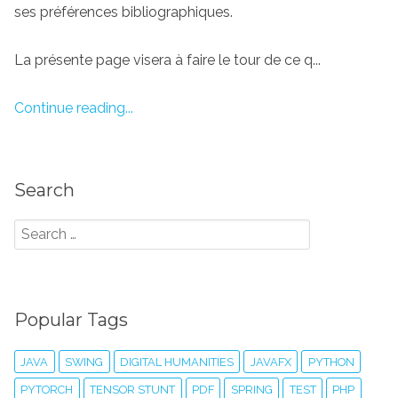
ses préférences bibliographiques.
La présente page visera à faire le tour de ce q...
Continue reading...
Search
Popular Tags
JAVA
SWING
DIGITAL HUMANITIES
JAVAFX
PYTHON
PYTORCH
TENSOR STUNT
PDF
SPRING
TEST
PHP