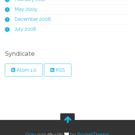
May 2009
1
December 2008
1
July 2008
1
Syndicate
Atom 1.0
RSS
Grav
was
with
by
RocketTheme
.