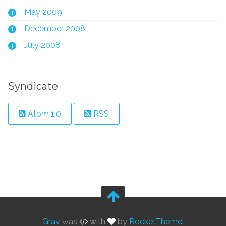
May 2009
1
December 2008
1
July 2008
1
Syndicate
Atom 1.0
RSS
Grav
was
with
by
RocketTheme
.