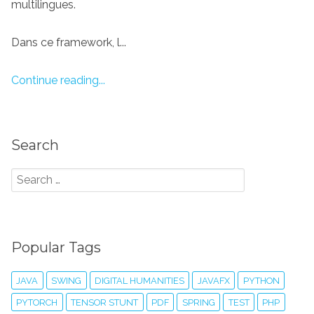
multilingues.
Dans ce framework, l...
Continue reading...
Search
Popular Tags
JAVA
SWING
DIGITAL HUMANITIES
JAVAFX
PYTHON
PYTORCH
TENSOR STUNT
PDF
SPRING
TEST
PHP